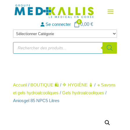
0
Se connecter
0,00
€
Catégories
de
Recherche
de
produits
produits
Accueil
/
BOUTIQUE 🛍️
/
🔷 HYGIÈNE 🧴
/
🔹Savons
et gels hydroalcooliques
/
Gels hydroalcooliques
/
Aniosgel 85 NPC5 Litres