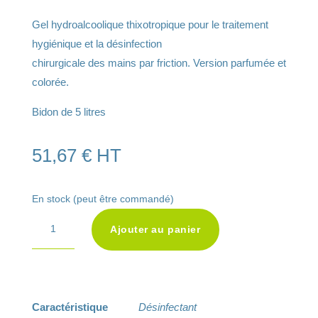
Gel hydroalcoolique thixotropique pour le traitement
hygiénique et la désinfection
chirurgicale des mains par friction. Version parfumée et
colorée.
Bidon de 5 litres
51,67
€
HT
En stock (peut être commandé)
A
quantité
Ajouter au panier
l
de
t
Aniosgel
e
85
r
NPC5
Caractéristique
Désinfectant
n
Litres