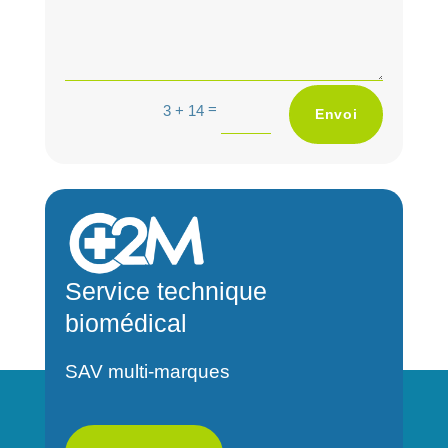
A
=
3 + 14
Envoi
l
t
e
r
n
a
Service technique
t
biomédical
i
v
SAV multi-marques
e
: