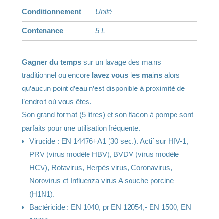
a
Conditionnement
Unité
t
Contenance
5 L
i
v
Gagner du temps
sur un lavage des mains
e
traditionnel ou encore
lavez vous les mains
alors
:
qu’aucun point d’eau n’est disponible à proximité de
l’endroit où vous êtes.
Son grand format (5 litres) et son flacon à pompe sont
parfaits pour une utilisation fréquente.
Virucide : EN 14476+A1 (30 sec.). Actif sur HIV-1,
PRV (virus modèle HBV), BVDV (virus modèle
HCV), Rotavirus, Herpès virus, Coronavirus,
Norovirus et Influenza virus A souche porcine
(H1N1).
Bactéricide : EN 1040, pr EN 12054,- EN 1500, EN