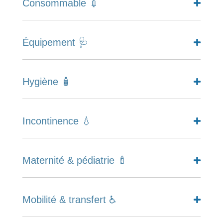
Consommable 💉
Équipement 🩺
Hygiène 🧴
Incontinence 💧
Maternité & pédiatrie 🍼
Mobilité & transfert ♿