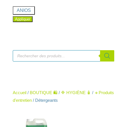
Marque
ANIOS
Appliquer
Recherche
de
produits
Accueil
/
BOUTIQUE 🛍️
/
🔷 HYGIÈNE 🧴
/
🔹Produits
d'entretien
/ Détergeants