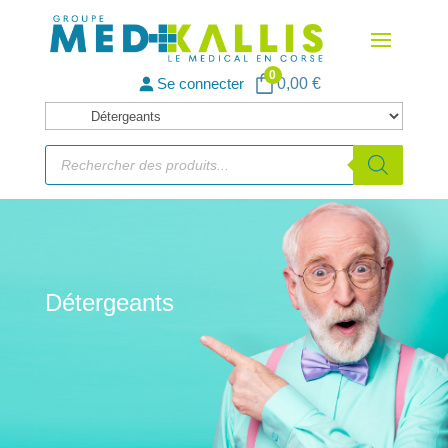
0
Se connecter
0,00
€
Catégories
de
Recherche
de
produits
produits
Détergeants