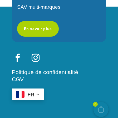
v
SAV multi-marques
e
:
En savoir plus
Politique de confidentialité
CGV
FR
0