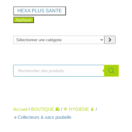
Marque
HEXA PLUS SANTE
Appliquer
Sélectionner
une
catégorie
Recherche
de
produits
Accueil
/
BOUTIQUE 🛍️
/
🔷 HYGIÈNE 🧴
/
🔹Collecteurs & sacs poubelle