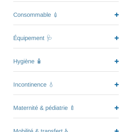
Consommable 💉
Équipement 🩺
Hygiène 🧴
Incontinence 💧
Maternité & pédiatrie 🍼
Mobilité & transfert ♿