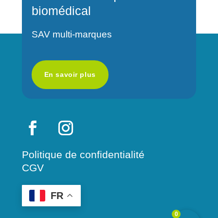
biomédical
i
v
SAV multi-marques
e
:
En savoir plus
Politique de confidentialité
CGV
FR
0