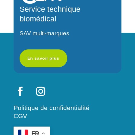
a
Service technique
t
biomédical
i
v
SAV multi-marques
e
:
En savoir plus
Politique de confidentialité
CGV
FR