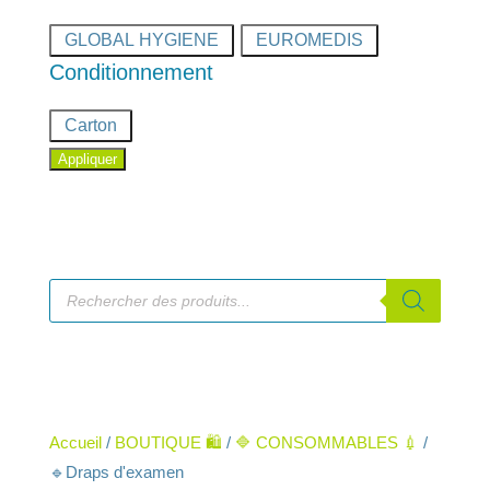
Marque
GLOBAL HYGIENE
EUROMEDIS
Conditionnement
Conditionnement
Carton
Appliquer
Recherche
de
produits
Accueil
/
BOUTIQUE 🛍️
/
🔷 CONSOMMABLES 💉
/
🔹Draps d'examen