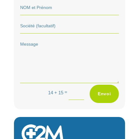
A
=
14 + 15
Envoi
l
t
e
r
n