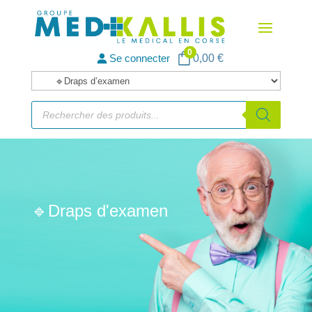
0
Se connecter
0,00
€
Catégories
de
Recherche
de
produits
produits
🔹Draps d'examen