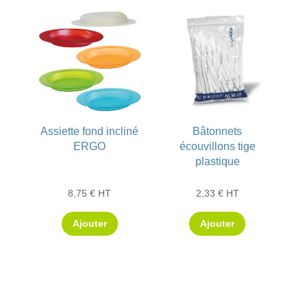
Assiette fond incliné
Bâtonnets
ERGO
écouvillons tige
plastique
8,75
€
HT
2,33
€
HT
Ajouter
Ajouter