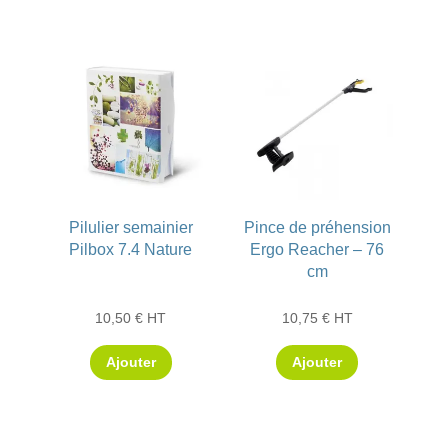
Les
options
peuvent
être
choisies
sur
la
page
du
Pilulier semainier
Pince de préhension
Pilbox 7.4 Nature
Ergo Reacher – 76
produit
cm
10,50
€
HT
10,75
€
HT
Ajouter
Ajouter