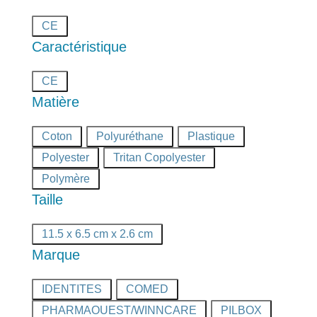
Certifié
CE
Caractéristique
Certifié
CE
Matière
Matière
Coton
Polyuréthane
Plastique
/
Polyester
Tritan Copolyester
Composition
Polymère
Taille
Taille
11.5 x 6.5 cm x 2.6 cm
Marque
Marque
IDENTITES
COMED
PHARMAOUEST/WINNCARE
PILBOX