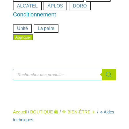
ALCATEL
APLOS
DORO
Conditionnement
Conditionnement
Unité
La paire
Appliquer
Recherche
de
produits
Accueil
/
BOUTIQUE 🛍️
/
🔷 BIEN-ÊTRE 🔆
/ 🔹Aides
techniques