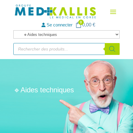
0
Se connecter
0,00
€
Catégories
de
Recherche
de
produits
produits
🔹Aides techniques