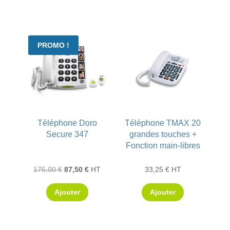
PROMO !
Téléphone Doro
Téléphone TMAX 20
Secure 347
grandes touches +
Fonction main-libres
Le
Le
175,00
€
87,50
€
HT
33,25
€
HT
prix
prix
Ajouter
Ajouter
initial
actuel
était :
est :
175,00 €.
87,50 €.