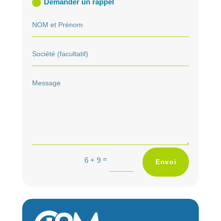
Demander un rappel
A
=
6 + 9
Envoi
l
t
e
r