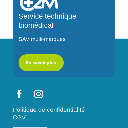
n
a
Service technique
t
biomédical
i
v
SAV multi-marques
e
:
En savoir plus
Politique de confidentialité
CGV