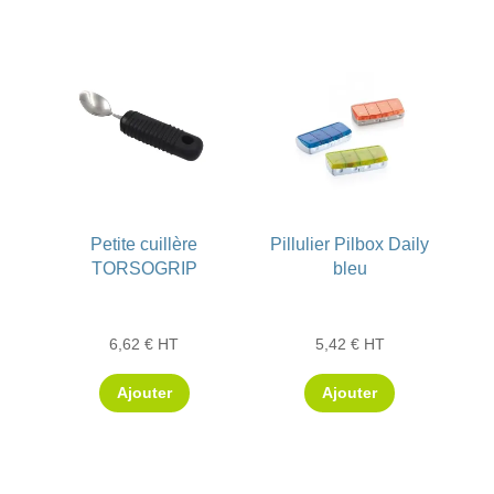
Petite cuillère
Pillulier Pilbox Daily
TORSOGRIP
bleu
6,62
€
HT
5,42
€
HT
Ce
Ajouter
Ajouter
produit
a
plusieurs
variations.