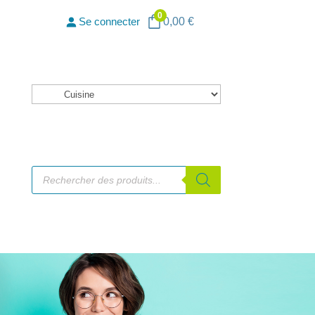
0
0,00
€
Se connecter
Catégories
de
produits
Recherche
de
produits