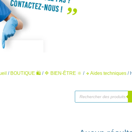
ueil
/
BOUTIQUE 🛍️
/
🔷 BIEN-ÊTRE 🔆
/
🔹Aides techniques
/ 
Recherche
de
produits