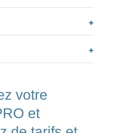
z votre
PRO et
z de tarifs et