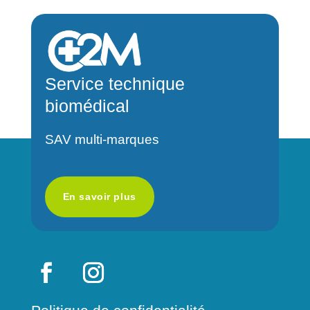
e
r
n
a
Service technique
t
biomédical
i
v
SAV multi-marques
e
:
En savoir plus