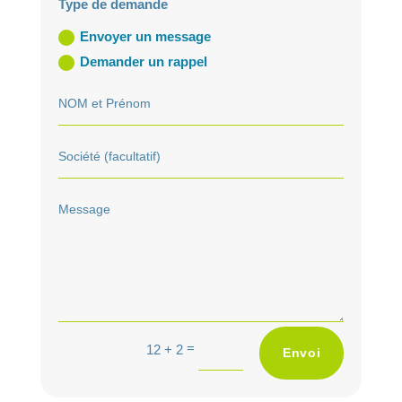
Type de demande
Envoyer un message
Demander un rappel
A
=
12 + 2
Envoi
l
t