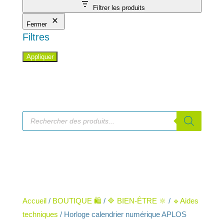
Filtrer les produits
Fermer
Filtres
Appliquer
Recherche
de
produits
Accueil
/
BOUTIQUE 🛍️
/
🔷 BIEN-ÊTRE 🔆
/
🔹Aides
techniques
/ Horloge calendrier numérique APLOS