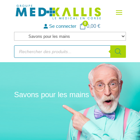
0
Se connecter
0,00
€
Catégories
de
Recherche
de
produits
produits
Savons pour les mains