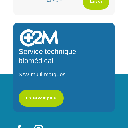
Envoi
l
t
e
r
n
a
Service technique
t
biomédical
i
v
SAV multi-marques
e
:
En savoir plus