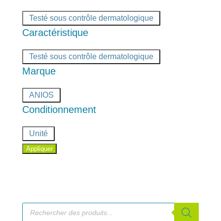
Certifié
Testé sous contrôle dermatologique
Caractéristique
Certifié
Testé sous contrôle dermatologique
Marque
Marque
ANIOS
Conditionnement
Conditionnement
Unité
Appliquer
Recherche
de
produits