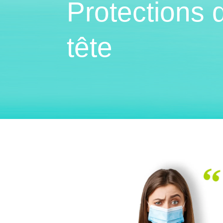
Protections 
tête