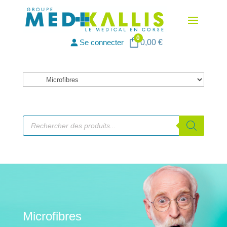
0
Se connecter
0,00
€
Catégories
de
produits
Recherche
de
produits
Microfibres