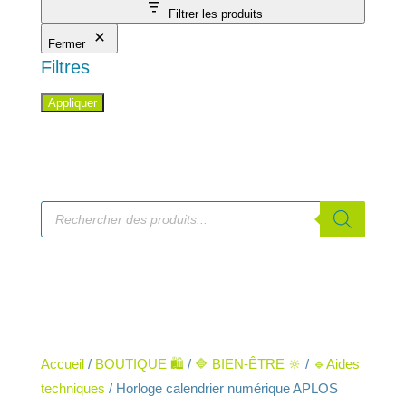
Filtrer les produits
Fermer
Filtres
Appliquer
Recherche
de
produits
Accueil
/
BOUTIQUE 🛍️
/
🔷 BIEN-ÊTRE 🔆
/
🔹Aides
techniques
/ Horloge calendrier numérique APLOS