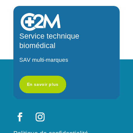
e
r
n
a
Service technique
t
biomédical
i
v
SAV multi-marques
e
:
En savoir plus