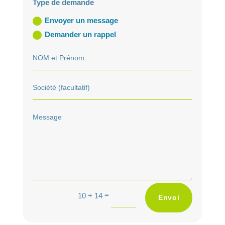
Type de demande
Envoyer un message
Demander un rappel
A
=
10 + 14
Envoi
l
t