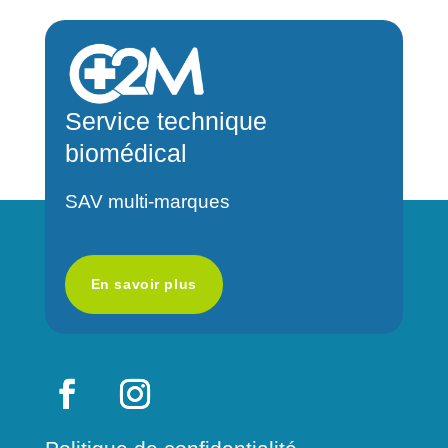
e
r
n
a
Service technique
t
biomédical
i
v
SAV multi-marques
e
:
En savoir plus