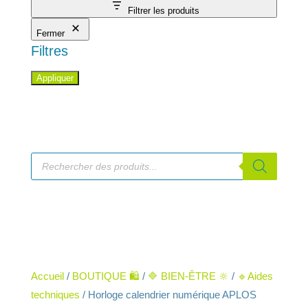
Filtrer les produits
Fermer
Filtres
Appliquer
Recherche
de
produits
Accueil
/
BOUTIQUE 🛍️
/
🔷 BIEN-ÊTRE 🔆
/
🔹Aides
techniques
/ Horloge calendrier numérique APLOS