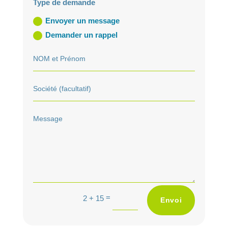
Type de demande
Envoyer un message
Demander un rappel
A
=
2 + 15
Envoi
l
t