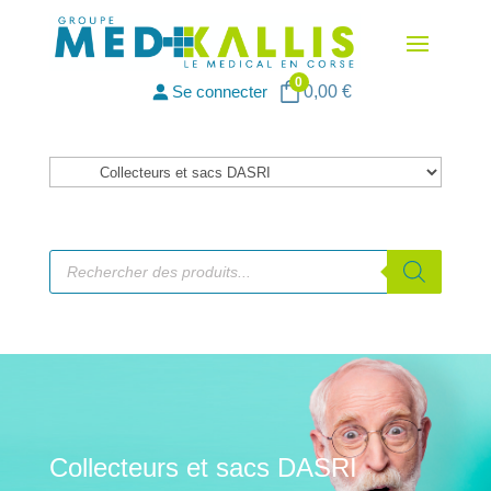
0
Se connecter
0,00
€
Catégories
de
produits
Recherche
de
produits
Collecteurs et sacs DASRI