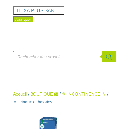
Marque
HEXA PLUS SANTE
Appliquer
Recherche
de
produits
Accueil
/
BOUTIQUE 🛍️
/
🔷 INCONTINENCE 💧
/
🔹Urinaux et bassins