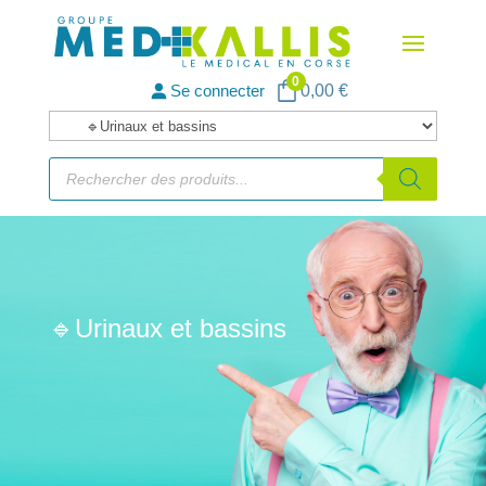
0
Se connecter
0,00
€
Catégories
de
Recherche
de
produits
produits
🔹Urinaux et bassins