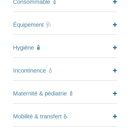
Consommable 💉
Équipement 🩺
Hygiène 🧴
Incontinence 💧
Maternité & pédiatrie 🍼
Mobilité & transfert ♿