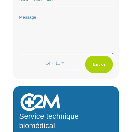
A
=
14 + 11
Envoi
l
t
e
r
n
a
Service technique
t
biomédical
i