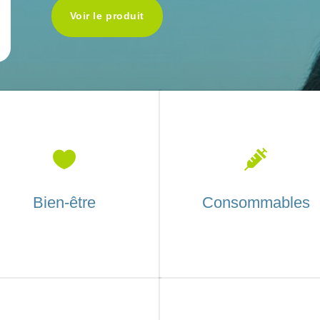
Voir le produit


Bien-être
Consommables