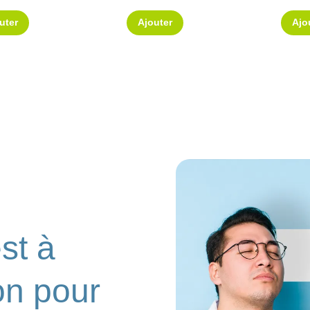
uter
Ajouter
Ajo
st à
on pour