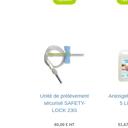
Unité de prélèvement
Aniosge
sécurisé SAFETY-
5 L
LOCK 23G
60,00
€
HT
51,6