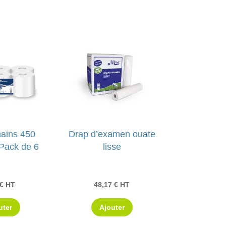
ains 450
Drap d’examen ouate
 Pack de 6
lisse
€
HT
48,17
€
HT
uter
Ajouter