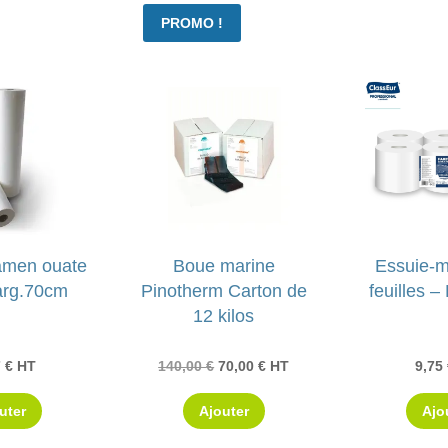
PROMO !
amen ouate
Boue marine
Essuie-m
larg.70cm
Pinotherm Carton de
feuilles –
12 kilos
Le
Le
7
€
HT
140,00
€
70,00
€
HT
9,75
prix
prix
uter
Ajouter
Ajo
initial
actuel
était :
est :