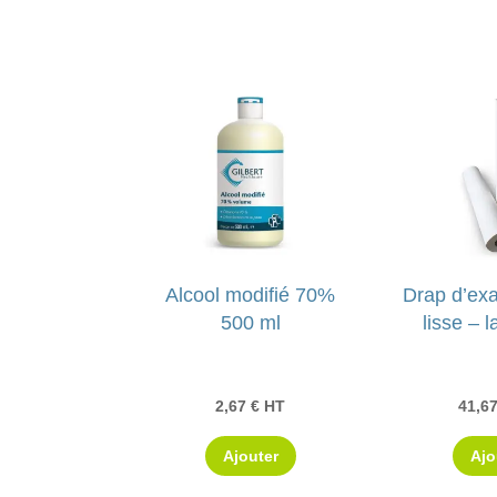
Alcool modifié 70%
Drap d’ex
500 ml
lisse – 
2,67
€
HT
41,6
Ajouter
Ajo