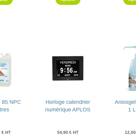
l 85 NPC
Horloge calendrier
Aniosge
itres
numérique APLOS
1 L
7
€
HT
54,90
€
HT
12,0