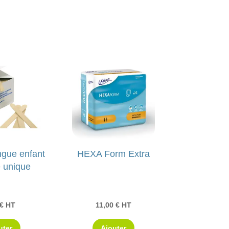
ngue enfant
HEXA Form Extra
 unique
€
HT
11,00
€
HT
uter
Ajouter