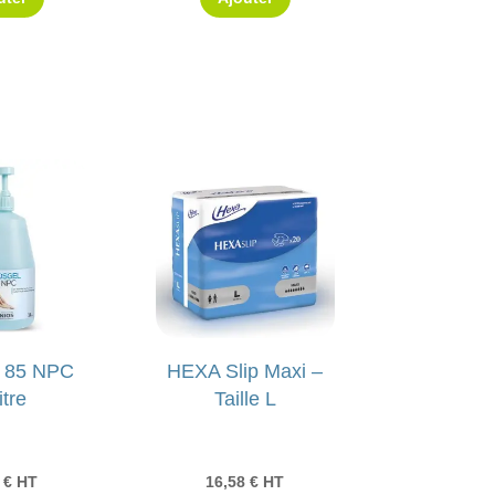
l 85 NPC
HEXA Slip Maxi –
itre
Taille L
0
€
HT
16,58
€
HT