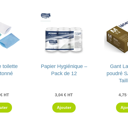
 toilette
Papier Hygiénique –
Gant La
etonné
Pack de 12
poudré 
Tail
7
€
HT
3,04
€
HT
4,75
uter
Ajouter
Ajo