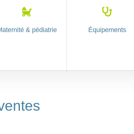


aternité & pédiatrie
Équipements
 ventes