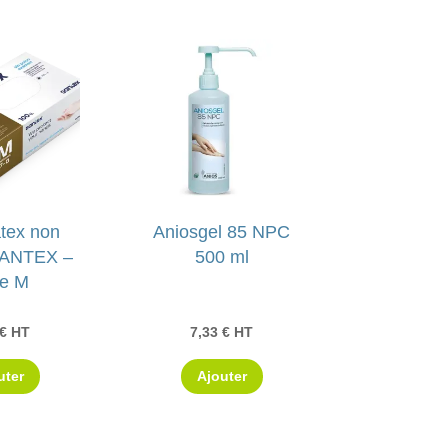
tex non
Aniosgel 85 NPC
SANTEX –
500 ml
le M
€
HT
7,33
€
HT
uter
Ajouter