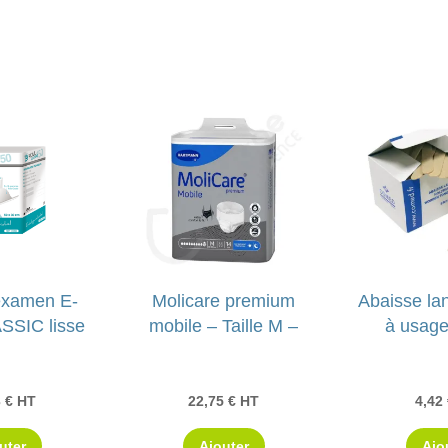
140,00 €.
70,00 €.
examen E-
Molicare premium
Abaisse la
SSIC lisse
mobile – Taille M –
à usage
3
€
HT
22,75
€
HT
4,42
uter
Ajouter
Ajo