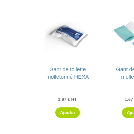
Gant de toilette
Gant de
molletonné HEXA
moll
1,67
€
HT
1,6
Ajouter
Ajo