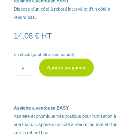
Assiette a ventouse EASY
Dispose d’un côté à rebord incurvé et d’un côté à
rebord bas.
14,08
€
HT
En stock (peut être commandé)
A
quantité
Ajouter au panier
l
de
t
Assiette
e
a
r
ventouse
n
EASY
Assiette a ventouse EASY
a
Assiette économique très pratique pour l’utilisation à
t
une main. Dispose d’un côté à rebord incurvé et d’un
i
côté à rebord bas.