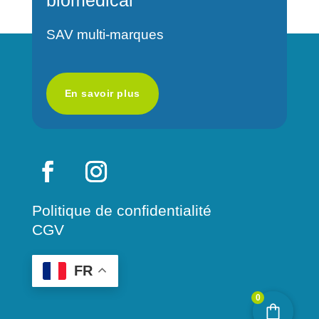
v
SAV multi-marques
e
:
En savoir plus
Politique de confidentialité
CGV
FR
0