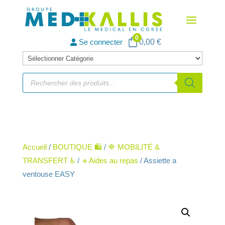
0
Se connecter
0,00
€
Catégories
de
Recherche
de
produits
produits
Accueil
/
BOUTIQUE 🛍️
/
🔷 MOBILITÉ &
TRANSFERT ♿
/
🔹Aides au repas
/ Assiette a
ventouse EASY