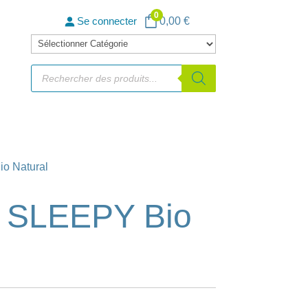
0
0,00
€
Se connecter
Catégories
de
Recherche
de
produits
produits
o Natural
 SLEEPY Bio