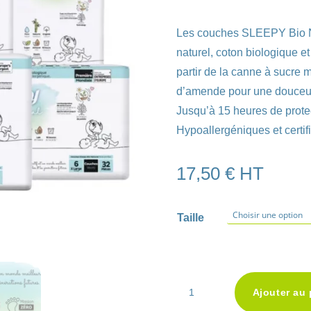
Les couches SLEEPY Bio N
naturel, coton biologique 
partir de la canne à sucre 
d’amende pour une douceu
Jusqu’à 15 heures de prote
Hypoallergéniques et cer
17,50
€
HT
Taille
quantité
Ajouter au 
de