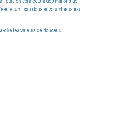
an, puis en connectant des millions de
 l’eau et un tissu doux et volumineux est
à-dire les valeurs de douceur.