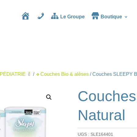
Le Groupe
Boutique
Accueil
Contact
PÉDIATRIE 🍼
/
🔹Couches Bio & alèses
/ Couches SLEEPY Bi
Couches
Natural
UGS :
SLE164401