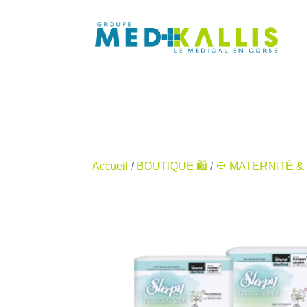
Accueil
/
BOUTIQUE 🛍️
/
🔷 MATERNITÉ & 