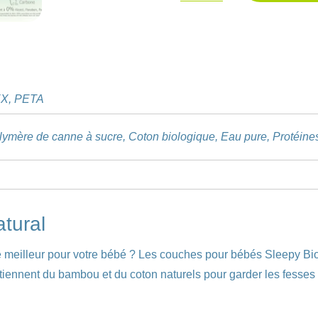
Couches
A
SLEEPY
l
Bio
t
Natural
e
r
X, PETA
n
a
ymère de canne à sucre, Coton biologique, Eau pure, Protéine
t
i
v
e
tural
:
e meilleur pour votre bébé ? Les couches pour bébés Sleepy Bio
iennent du bambou et du coton naturels pour garder les fesses 