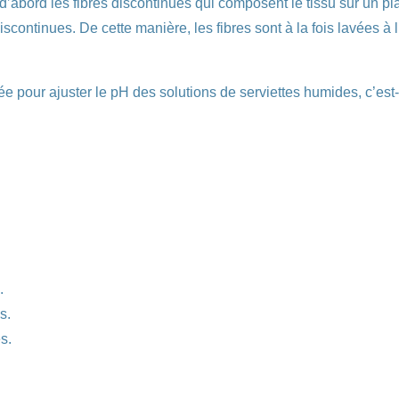
d’abord les fibres discontinues qui composent le tissu sur un pl
discontinues. De cette manière, les fibres sont à la fois lavées à
ée pour ajuster le pH des solutions de serviettes humides, c’est-
.
s.
s.