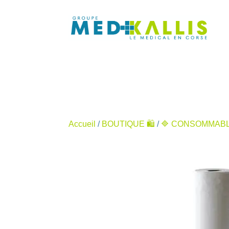
Accueil
/
BOUTIQUE 🛍️
/
🔷 CONSOMMABL