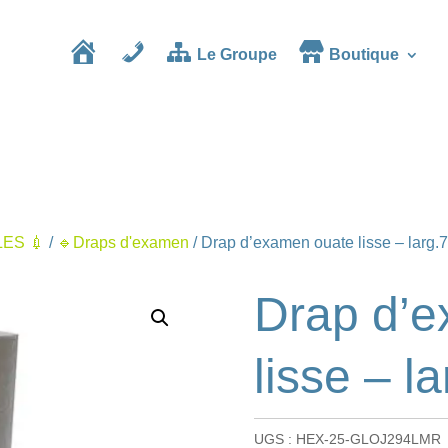
Le Groupe
Boutique
Accueil
Contact
ES 💉
/
🔹Draps d'examen
/ Drap d’examen ouate lisse – larg
Drap d’
lisse – l
UGS :
HEX-25-GLOJ294LMR