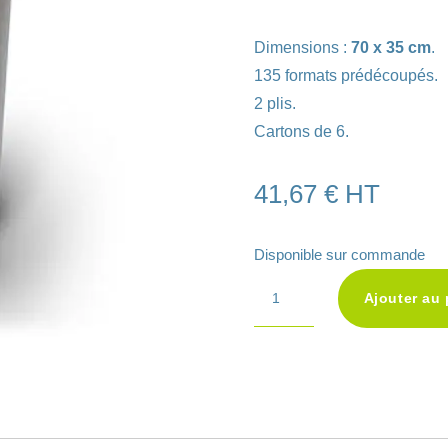
Dimensions :
70 x 35 cm
.
135 formats prédécoupés.
2 plis.
Cartons de 6.
41,67
€
HT
Disponible sur commande
quantité
Ajouter au 
de
Drap
d'examen
ouate
lisse