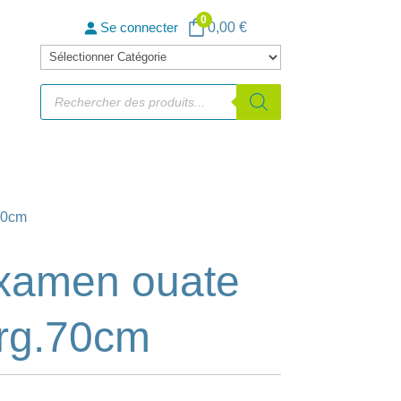
0
0,00
€
Se connecter
Catégories
de
Recherche
de
produits
produits
.70cm
examen ouate
arg.70cm