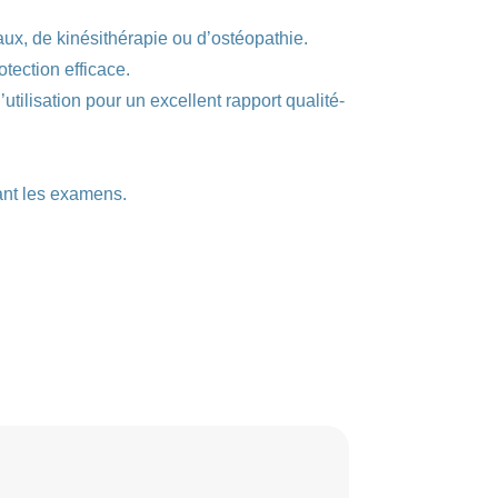
a
t
ux, de kinésithérapie ou d’ostéopathie.
i
otection efficace.
v
utilisation pour un excellent rapport qualité-
e
:
rant les examens.