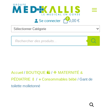
0
Se connecter
0,00
€
Catégories
de
Recherche
de
produits
produits
Accueil
/
BOUTIQUE 🛍️
/
🔷 MATERNITÉ &
PÉDIATRIE 🍼
/
🔹Consommables bébé
/ Gant de
toilette molletonné