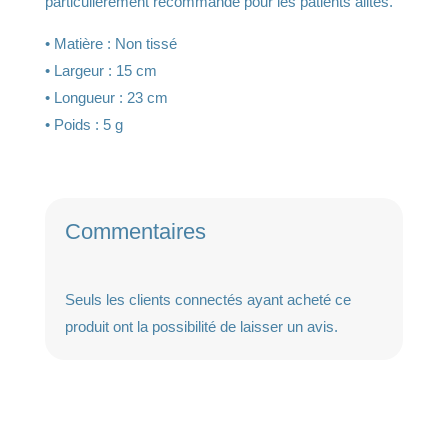
particulièrement recommandé pour les patients alités.
:
• Matière : Non tissé
• Largeur : 15 cm
• Longueur : 23 cm
• Poids : 5 g
Commentaires
Seuls les clients connectés ayant acheté ce
produit ont la possibilité de laisser un avis.