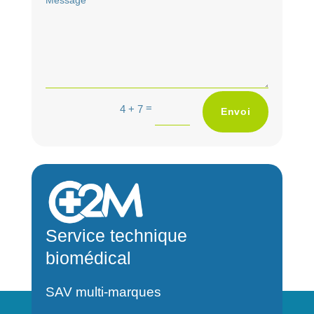
A
=
4 + 7
Envoi
l
t
e
r
n
a
Service technique
t
biomédical
i
v
SAV multi-marques
e
: