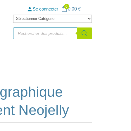
0
0,00
€
Se connecter
Catégories
de
Recherche
de
produits
produits
graphique
nt Neojelly