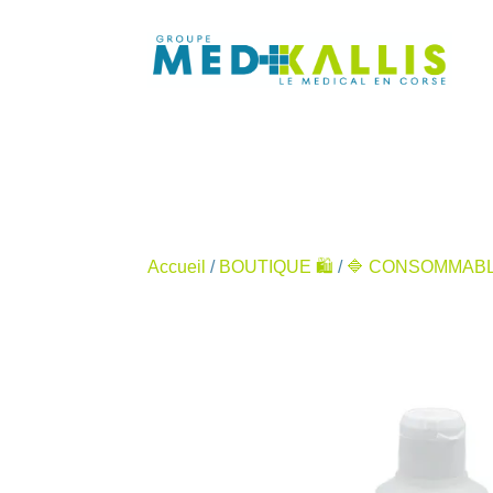
Accueil
/
BOUTIQUE 🛍️
/
🔷 CONSOMMABL