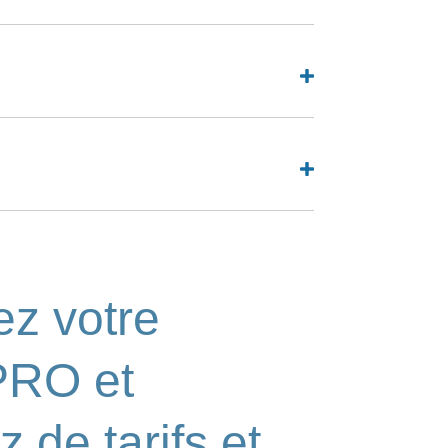
z votre
PRO et
z de tarifs et