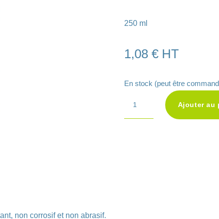
250 ml
1,08
€
HT
En stock (peut être command
quantité
Ajouter au 
de
Gel
échographique
transparent
Neojelly
nt, non corrosif et non abrasif.