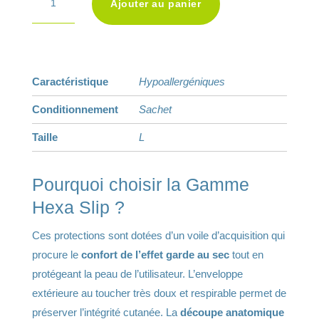
Ajouter au panier
l
de
t
HEXA
e
Slip
r
Extra
Caractéristique
Hypoallergéniques
n
Plus
a
-
Conditionnement
Sachet
t
Taille
Taille
L
i
L
v
Pourquoi choisir la Gamme
e
Hexa Slip ?
:
Ces protections sont dotées d’un voile d’acquisition qui
procure le
confort de l’effet garde au sec
tout en
protégeant la peau de l’utilisateur. L’enveloppe
extérieure au toucher très doux et respirable permet de
préserver l’intégrité cutanée. La
découpe anatomique