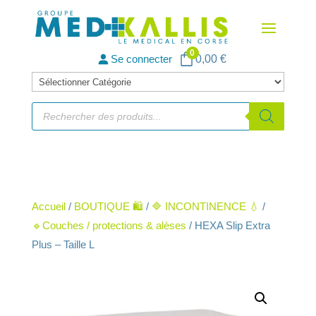
0
Se connecter
0,00
€
Catégories
de
Recherche
de
produits
produits
Accueil
/
BOUTIQUE 🛍️
/
🔷 INCONTINENCE 💧
/
🔹Couches / protections & alèses
/ HEXA Slip Extra
Plus – Taille L