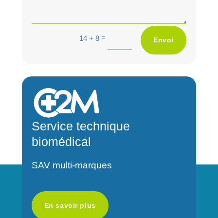
A
=
14 + 8
Envoi
l
t
e
r
n
a
Service technique
t
biomédical
i
v
SAV multi-marques
e
:
En savoir plus