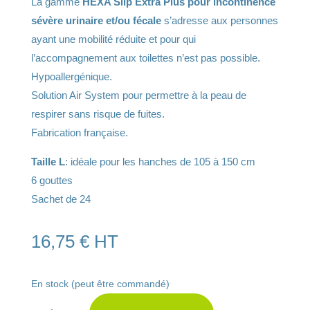
La gamme
HEXA Slip Extra Plus pour incontinence
sévère urinaire et/ou fécale
s’adresse aux personnes
ayant une mobilité réduite et pour qui
l’accompagnement aux toilettes n’est pas possible.
Hypoallergénique.
Solution Air System pour permettre à la peau de
respirer sans risque de fuites.
Fabrication française.
Taille L
: idéale pour les hanches de 105 à 150 cm
6 gouttes
Sachet de 24
16,75
€
HT
En stock (peut être commandé)
A
quantité