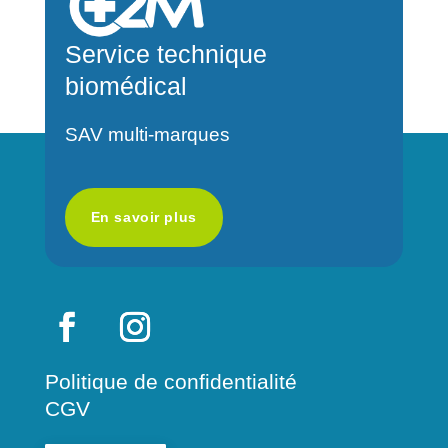
n
a
Service technique
t
biomédical
i
v
SAV multi-marques
e
:
En savoir plus
Politique de confidentialité
CGV