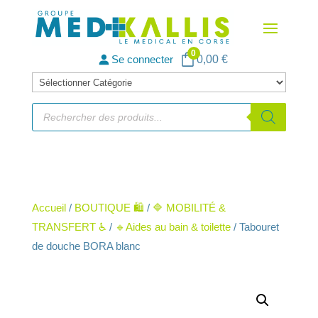
0
Se connecter
0,00
€
Catégories
de
Recherche
de
produits
produits
Accueil
/
BOUTIQUE 🛍️
/
🔷 MOBILITÉ &
TRANSFERT ♿
/
🔹Aides au bain & toilette
/ Tabouret
de douche BORA blanc