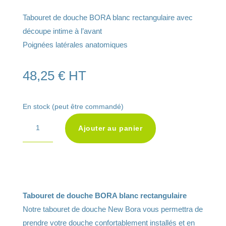
Tabouret de douche BORA blanc rectangulaire avec
découpe intime à l’avant
Poignées latérales anatomiques
48,25
€
HT
En stock (peut être commandé)
A
quantité
Ajouter au panier
l
de
t
Tabouret
e
de
r
douche
n
BORA
Tabouret de douche BORA blanc rectangulaire
a
blanc
Notre tabouret de douche New Bora vous permettra de
t
prendre votre douche confortablement installés et en