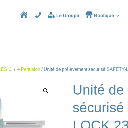
Le Groupe
Boutique
Accueil
Contact
ES 💉
/
🔹Perfusion
/ Unité de prélèvement sécurisé SAFETY
Unité de
sécuris
LOCK 2