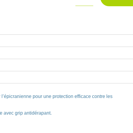
de
Unité
de
prélèvement
sécurisé
SAFETY-
LOCK
23G
l’épicranienne pour une protection efficace contre les
e avec grip antidérapant.