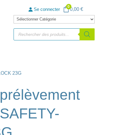
0
0,00
€
Se connecter
Catégories
de
Recherche
de
produits
produits
-LOCK 23G
 prélèvement
é SAFETY-
3G