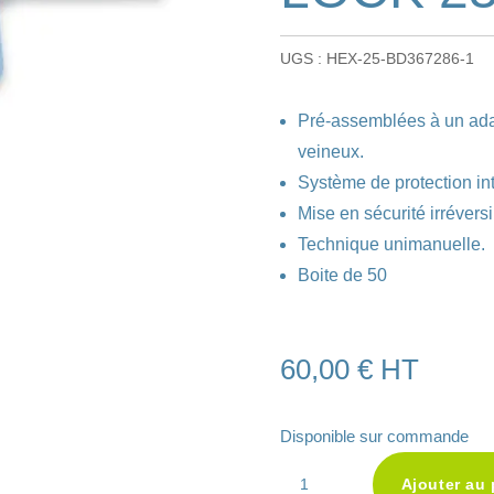
UGS :
HEX-25-BD367286-1
Pré-assemblées à un ada
veineux.
Système de protection in
Mise en sécurité irréversi
Technique unimanuelle.
Boite de 50
60,00
€
HT
Disponible sur commande
quantité
Ajouter au 