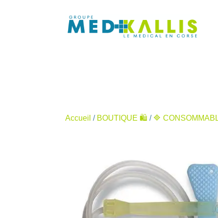
Accueil
/
BOUTIQUE 🛍️
/
🔷 CONSOMMABL